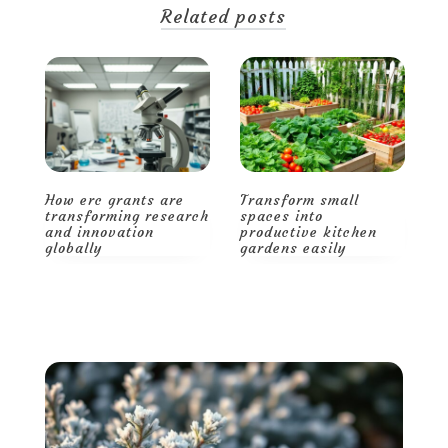
Related posts
Transform small
Smart storage and
H
ch
spaces into
decor tips for a
t
productive kitchen
spacious, stylish
a
gardens easily
home
g