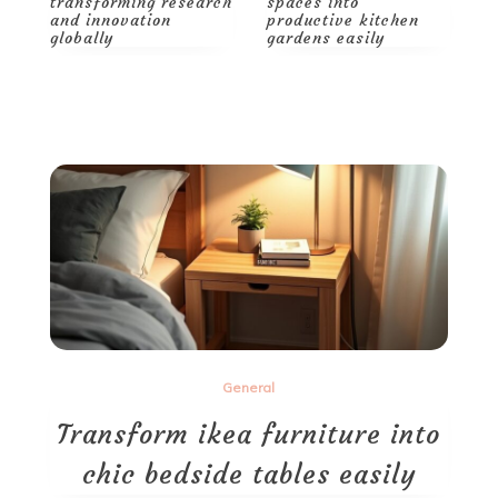
ch
spaces into
decor tips for a
t
productive kitchen
spacious, stylish
a
gardens easily
home
g
General
Transform ikea furniture into
chic bedside tables easily