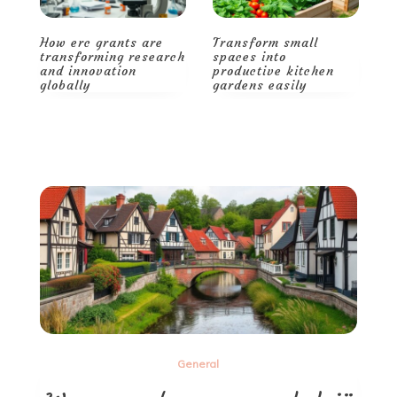
Transform small
Smart storage and
H
ch
spaces into
decor tips for a
t
productive kitchen
spacious, stylish
a
gardens easily
home
g
General