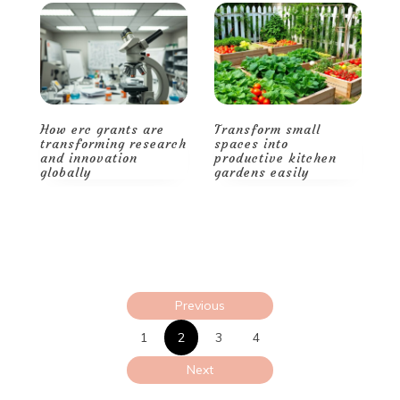
Transform small
Smart storage and
H
ch
spaces into
decor tips for a
t
productive kitchen
spacious, stylish
a
gardens easily
home
g
Posts
Previous
pagination
1
2
3
4
Next