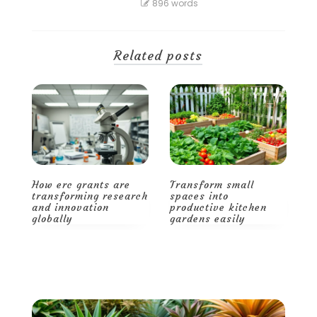
896 words
Related posts
Transform small
Smart storage and
H
ch
spaces into
decor tips for a
t
productive kitchen
spacious, stylish
a
gardens easily
home
g