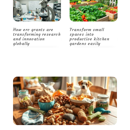
Transform small
Smart storage and
H
ch
spaces into
decor tips for a
t
productive kitchen
spacious, stylish
a
gardens easily
home
g