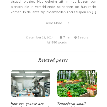
visueel plezier. Het geheim zit in het kiezen van
planten die in verschillende seizoenen tot hun recht
komen. In de lente zijn bloembollen zoals tulpen en […]
Read More
7 min
2 years
December 23, 2024
990 words
Related posts
Transform small
Smart storage and
H