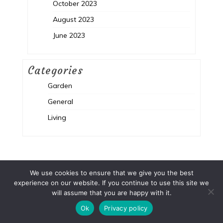
October 2023
August 2023
June 2023
Categories
Garden
General
Living
We use cookies to ensure that we give you the best
experience on our website. If you continue to use this site we
will assume that you are happy with it.
Proudly powered by WordPress
|
Theme :
New Blog a free
WordPress theme
: by :
Postmagthemes
Ok
Privacy policy