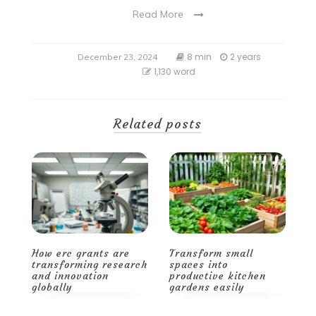
Read More
8 min
2 years
December 23, 2024
1,130 word
Related posts
Transform small
Smart storage and
H
ch
spaces into
decor tips for a
t
productive kitchen
spacious, stylish
a
gardens easily
home
g