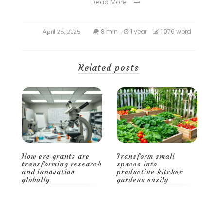
Read More
8 min
1 year
1,076 word
April 25, 2025
Related posts
Transform small
Smart storage and
H
ch
spaces into
decor tips for a
t
productive kitchen
spacious, stylish
a
gardens easily
home
g