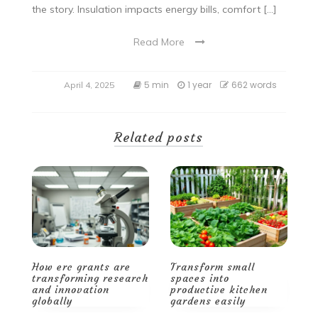
the story. Insulation impacts energy bills, comfort […]
Read More
5 min
1 year
662 words
April 4, 2025
Related posts
Transform small
Smart storage and
H
ch
spaces into
decor tips for a
t
productive kitchen
spacious, stylish
a
gardens easily
home
g