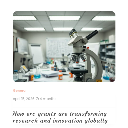
General
Ge
April 15, 2026
4 months
De
How erc grants are transforming
T
research and innovation globally
p